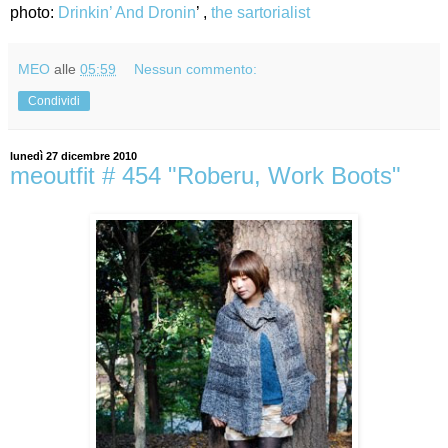
photo:
Drinkin’ And Dronin
’ ,
the sartorialist
MEO
alle
05:59
Nessun commento:
Condividi
lunedì 27 dicembre 2010
meoutfit # 454 "Roberu, Work Boots"