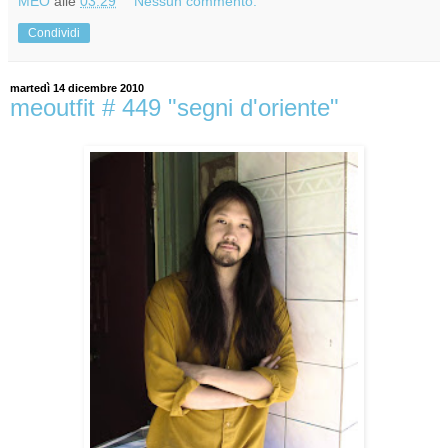
MEO
alle
03:29
Nessun commento:
Condividi
martedì 14 dicembre 2010
meoutfit # 449 "segni d'oriente"