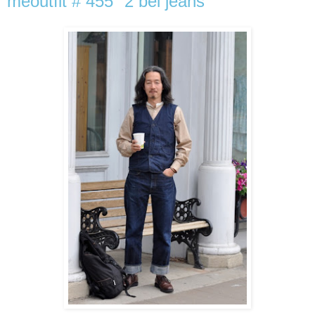
meoutfit # 455 "2 bei jeans"