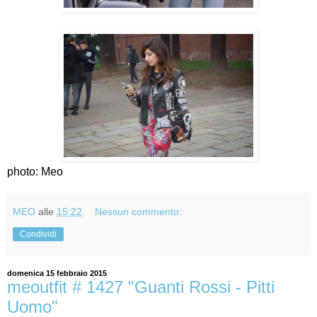
photo: Meo
MEO
alle
15:22
Nessun commento:
Condividi
domenica 15 febbraio 2015
meoutfit # 1427 "Guanti Rossi - Pitti
Uomo"