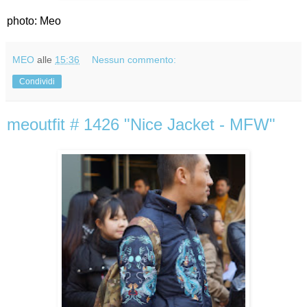
photo: Meo
MEO
alle
15:36
Nessun commento:
Condividi
meoutfit # 1426 "Nice Jacket - MFW"