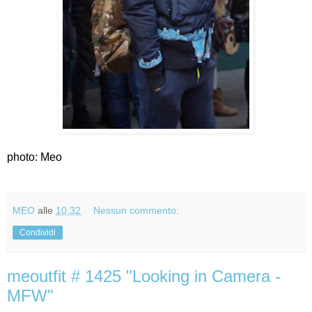
photo: Meo
MEO
alle
10:32
Nessun commento:
Condividi
meoutfit # 1425 "Looking in Camera -
MFW"