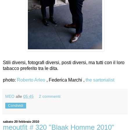
Stili diversi, fotografi diversi, posti diversi, ma tutti con il loro
tabacco preferito tra le dita.
photo:
Roberto Arleo
, Federica Marchi ,
the sartorialist
MEO
alle
05:45
2 commenti:
Condividi
sabato 20 febbraio 2010
meoutfit # 320 "Blaak Homme 2010"