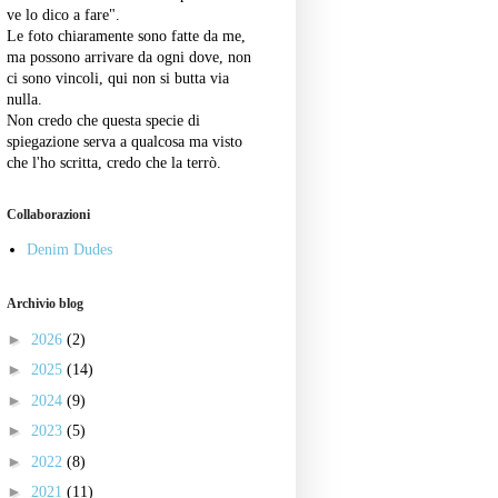
ve lo dico a fare".
Le foto chiaramente sono fatte da me,
ma possono arrivare da ogni dove, non
ci sono vincoli, qui non si butta via
nulla.
Non credo che questa specie di
spiegazione serva a qualcosa ma visto
che l'ho scritta, credo che la terrò.
Collaborazioni
Denim Dudes
Archivio blog
►
2026
(2)
►
2025
(14)
►
2024
(9)
►
2023
(5)
►
2022
(8)
►
2021
(11)