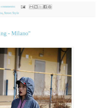
n commento:
oia
,
Street Style
ing - Milano"