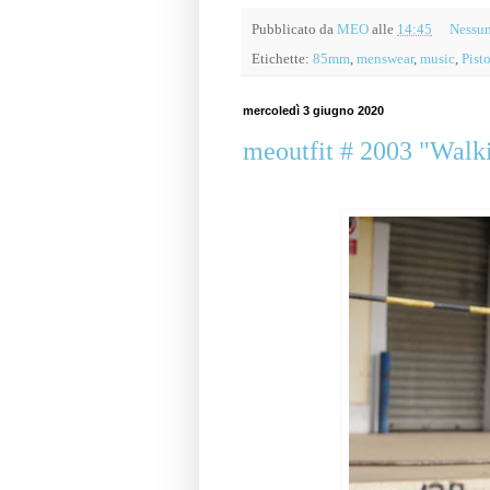
Pubblicato da
MEO
alle
14:45
Nessu
Etichette:
85mm
,
menswear
,
music
,
Pist
mercoledì 3 giugno 2020
meoutfit # 2003 "Walk