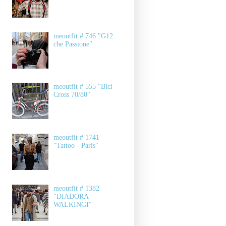
meoutfit # 746 "G12
che Passione"
meoutfit # 555 "Bici
Cross 70/80"
meoutfit # 1741
"Tattoo - Paris"
meoutfit # 1382
"DIADORA
WALKINGI"