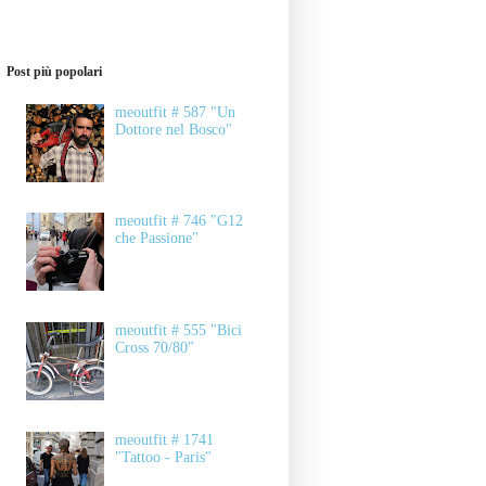
Post più popolari
meoutfit # 587 "Un
Dottore nel Bosco"
meoutfit # 746 "G12
che Passione"
meoutfit # 555 "Bici
Cross 70/80"
meoutfit # 1741
"Tattoo - Paris"