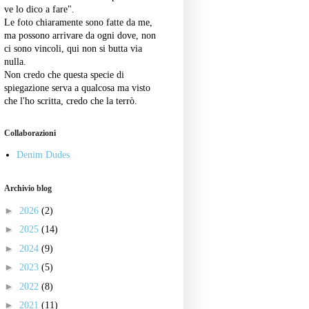
ve lo dico a fare".
Le foto chiaramente sono fatte da me,
ma possono arrivare da ogni dove, non
ci sono vincoli, qui non si butta via
nulla.
Non credo che questa specie di
spiegazione serva a qualcosa ma visto
che l'ho scritta, credo che la terrò.
Collaborazioni
Denim Dudes
Archivio blog
►
2026
(2)
►
2025
(14)
►
2024
(9)
►
2023
(5)
►
2022
(8)
►
2021
(11)