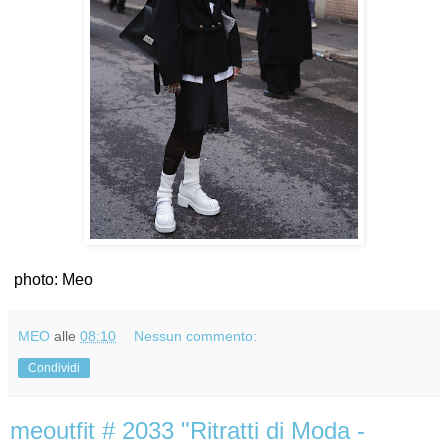
photo: Meo
MEO
alle
08:10
Nessun commento:
Condividi
meoutfit # 2033 "Ritratti di Moda -