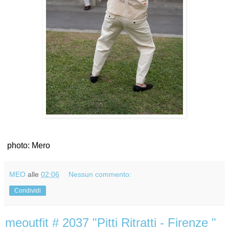
photo: Mero
MEO
alle
02:06
Nessun commento:
Condividi
meoutfit # 2037 "Pitti Ritratti - Firenze "