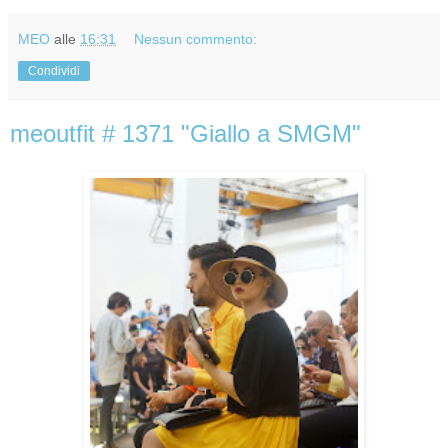
MEO
alle
16:31
Nessun commento:
Condividi
meoutfit # 1371 "Giallo a SMGM"