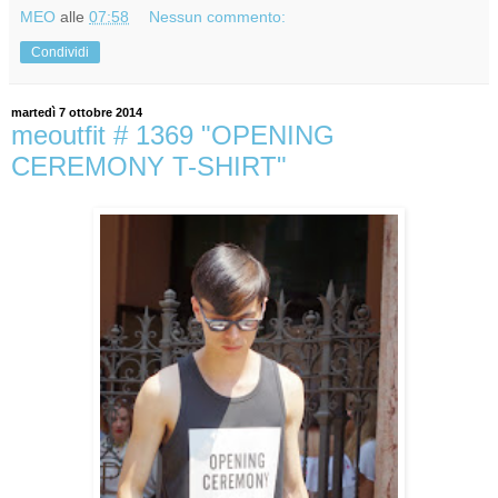
MEO
alle
07:58
Nessun commento:
Condividi
martedì 7 ottobre 2014
meoutfit # 1369 "OPENING
CEREMONY T-SHIRT"