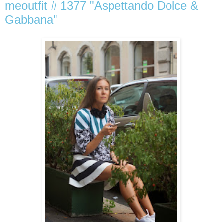
meoutfit # 1377 "Aspettando Dolce &
Gabbana"