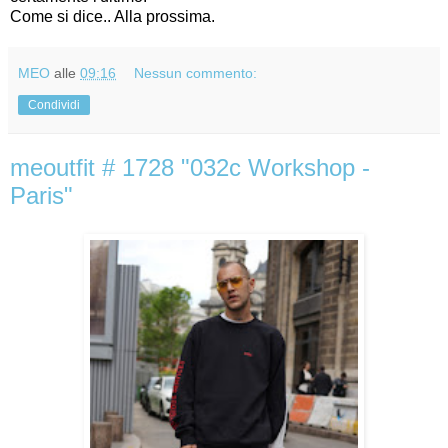
Come si dice.. Alla prossima.
MEO
alle
09:16
Nessun commento:
Condividi
meoutfit # 1728 "032c Workshop -
Paris"