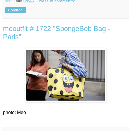
MEO
alle
08:46
Nessun commento:
Condividi
meoutfit # 1722 "SpongeBob Bag -
Paris"
photo: Meo