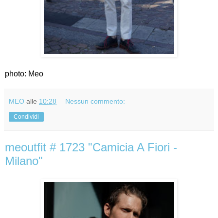
photo: Meo
MEO
alle
10:28
Nessun commento:
Condividi
meoutfit # 1723 "Camicia A Fiori -
Milano"