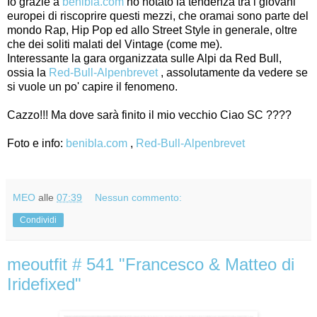
Io grazie a
benibla.com
ho notato la tendenza tra i giovani
europei di riscoprire questi mezzi, che oramai sono parte del
mondo Rap, Hip Pop ed allo Street Style in generale, oltre
che dei soliti malati del Vintage (come me).
Interessante la gara organizzata sulle Alpi da Red Bull,
ossia la
Red-Bull-Alpenbrevet
, assolutamente da vedere se
si vuole un po' capire il fenomeno.
Cazzo!!! Ma dove sarà finito il mio vecchio Ciao SC ????
Foto e info:
benibla.com
,
Red-Bull-Alpenbrevet
MEO
alle
07:39
Nessun commento:
Condividi
meoutfit # 541 "Francesco & Matteo di
Iridefixed"