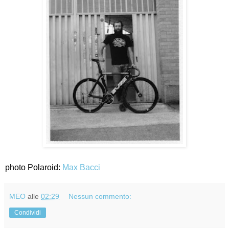
photo Polaroid:
Max Bacci
MEO
alle
02:29
Nessun commento:
Condividi