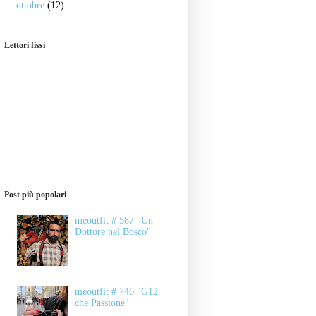
ottobre
(12)
Lettori fissi
Post più popolari
meoutfit # 587 "Un
Dottore nel Bosco"
meoutfit # 746 "G12
che Passione"