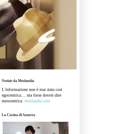
Notizie da Meolandia
L'informazione non è mai stata così
egocentrica.... ma forse dovrei dire
meocentrica.
meolandia.com
La Cucina di Azzurra