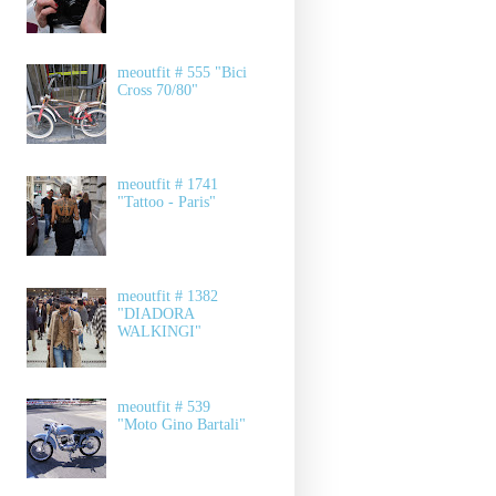
meoutfit # 555 "Bici
Cross 70/80"
meoutfit # 1741
"Tattoo - Paris"
meoutfit # 1382
"DIADORA
WALKINGI"
meoutfit # 539
"Moto Gino Bartali"