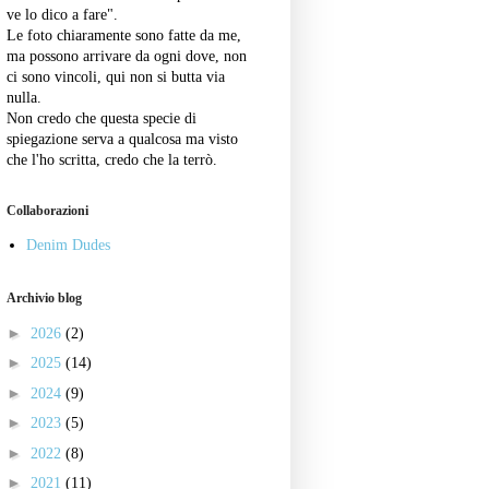
ve lo dico a fare".
Le foto chiaramente sono fatte da me,
ma possono arrivare da ogni dove, non
ci sono vincoli, qui non si butta via
nulla.
Non credo che questa specie di
spiegazione serva a qualcosa ma visto
che l'ho scritta, credo che la terrò.
Collaborazioni
Denim Dudes
Archivio blog
►
2026
(2)
►
2025
(14)
►
2024
(9)
►
2023
(5)
►
2022
(8)
►
2021
(11)