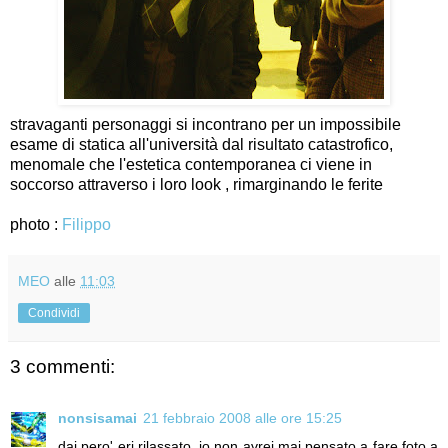
stravaganti personaggi si incontrano per un impossibile
esame di statica all'università dal risultato catastrofico,
menomale che l'estetica contemporanea ci viene in
soccorso attraverso i loro look , rimarginando le ferite
photo :
Filippo
MEO
alle
11:03
Condividi
3 commenti:
nonsisamai
21 febbraio 2008 alle ore 15:25
dai pero' eri rilassato, io non avrei mai pensato a fare foto a