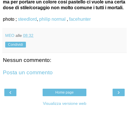
ma per portare un colore cosi pastello ci vuole una certa
dose di stile/coraggio non molto comune i tutti i mortali.
photo ;
steedlord
,
philip normal
,
facehunter
MEO
alle
08:32
Condividi
Nessun commento:
Posta un commento
‹
›
Home page
Visualizza versione web