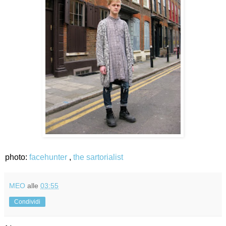
photo:
facehunter
,
the sartorialist
MEO
alle
03:55
Condividi