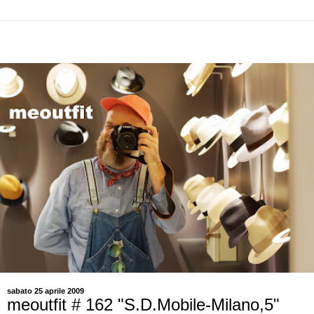
sabato 25 aprile 2009
meoutfit # 162 "S.D.Mobile-Milano,5"