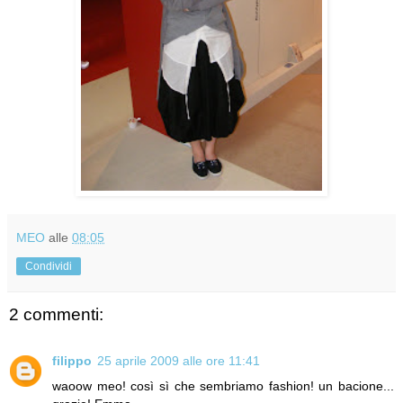
MEO
alle
08:05
Condividi
2 commenti:
filippo
25 aprile 2009 alle ore 11:41
waoow meo! così sì che sembriamo fashion! un bacione...