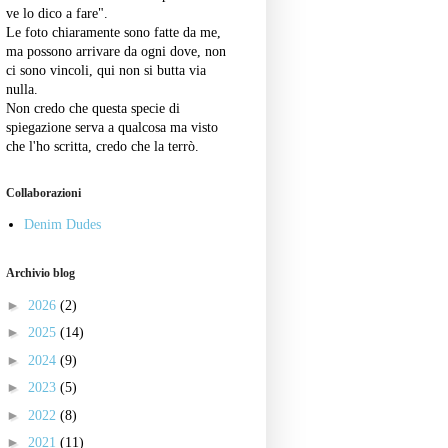
ve lo dico a fare".
Le foto chiaramente sono fatte da me,
ma possono arrivare da ogni dove, non
ci sono vincoli, qui non si butta via
nulla.
Non credo che questa specie di
spiegazione serva a qualcosa ma visto
che l'ho scritta, credo che la terrò.
Collaborazioni
Denim Dudes
Archivio blog
►
2026
(2)
►
2025
(14)
►
2024
(9)
►
2023
(5)
►
2022
(8)
►
2021
(11)