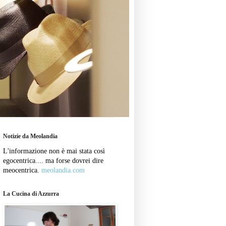
Notizie da Meolandia
L'informazione non è mai stata così
egocentrica.... ma forse dovrei dire
meocentrica.
meolandia.com
La Cucina di Azzurra