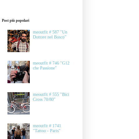
Post più popolari
meoutfit # 587 "Un
Dottore nel Bosco"
meoutfit # 746 "G12
che Passione"
meoutfit # 555 "Bici
Cross 70/80"
meoutfit # 1741
"Tattoo - Paris"