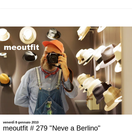
venerdì 8 gennaio 2010
meoutfit # 279 "Neve a Berlino"