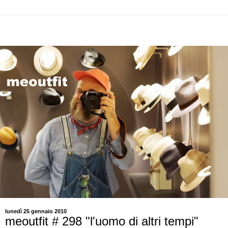
lunedì 25 gennaio 2010
meoutfit # 298 "l'uomo di altri tempi"