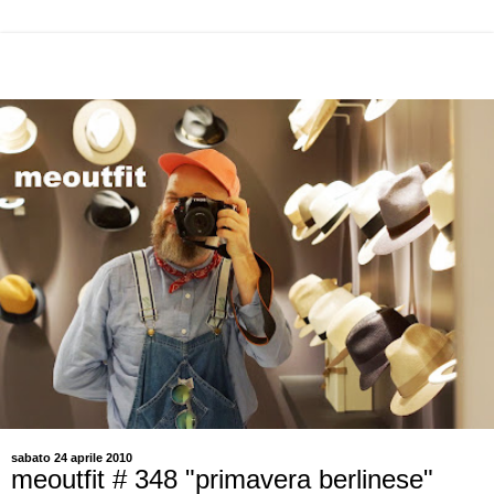
sabato 24 aprile 2010
meoutfit # 348 "primavera berlinese"