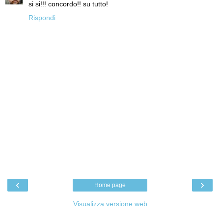
si si!!! concordo!! su tutto!
Rispondi
‹
›
Home page
Visualizza versione web