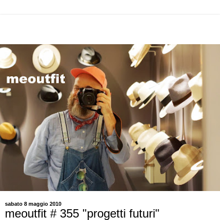
sabato 8 maggio 2010
meoutfit # 355 "progetti futuri"