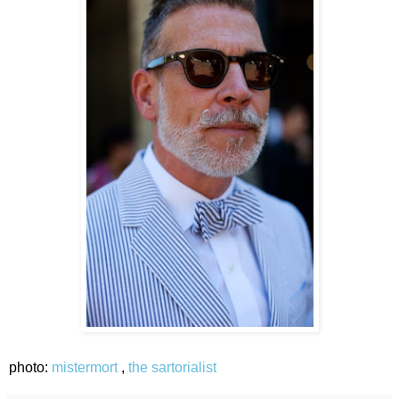
photo:
mistermort
,
the sartorialist