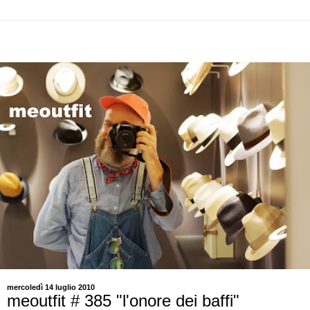
mercoledì 14 luglio 2010
meoutfit # 385 "l'onore dei baffi"