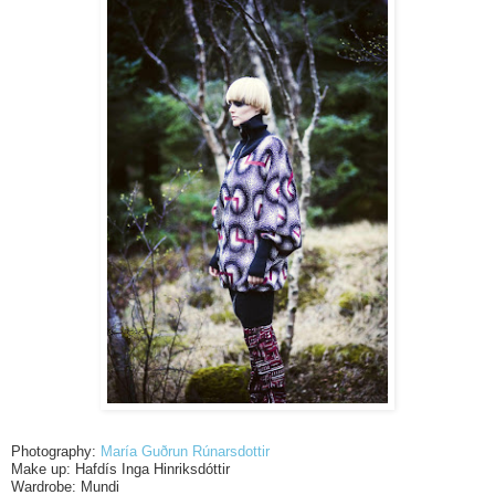
Photography:
María Guðrun Rúnarsdottir
Make up: Hafdís Inga Hinriksdóttir
Wardrobe: Mundi