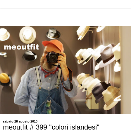
sabato 28 agosto 2010
meoutfit # 399 "colori islandesi"