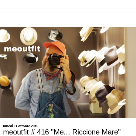
lunedì 11 ottobre 2010
meoutfit # 416 "Me... Riccione Mare"