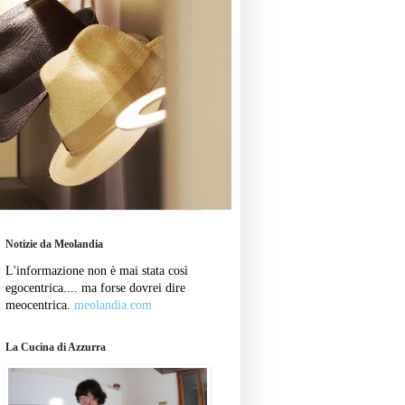
Notizie da Meolandia
L'informazione non è mai stata così
egocentrica.... ma forse dovrei dire
meocentrica.
meolandia.com
La Cucina di Azzurra