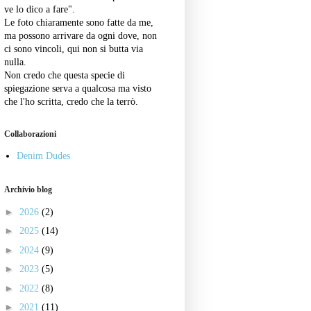
ve lo dico a fare".
Le foto chiaramente sono fatte da me,
ma possono arrivare da ogni dove, non
ci sono vincoli, qui non si butta via
nulla.
Non credo che questa specie di
spiegazione serva a qualcosa ma visto
che l'ho scritta, credo che la terrò.
Collaborazioni
Denim Dudes
Archivio blog
►
2026
(2)
►
2025
(14)
►
2024
(9)
►
2023
(5)
►
2022
(8)
►
2021
(11)