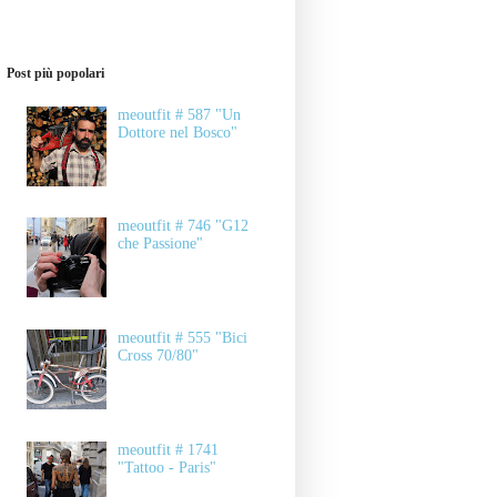
Post più popolari
meoutfit # 587 "Un
Dottore nel Bosco"
meoutfit # 746 "G12
che Passione"
meoutfit # 555 "Bici
Cross 70/80"
meoutfit # 1741
"Tattoo - Paris"