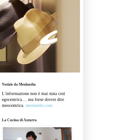
Notizie da Meolandia
L'informazione non è mai stata così
egocentrica.... ma forse dovrei dire
meocentrica.
meolandia.com
La Cucina di Azzurra