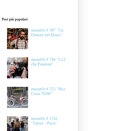
Post più popolari
meoutfit # 587 "Un
Dottore nel Bosco"
meoutfit # 746 "G12
che Passione"
meoutfit # 555 "Bici
Cross 70/80"
meoutfit # 1741
"Tattoo - Paris"