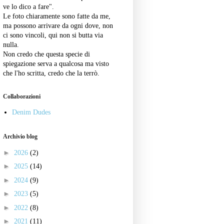
ve lo dico a fare".
Le foto chiaramente sono fatte da me,
ma possono arrivare da ogni dove, non
ci sono vincoli, qui non si butta via
nulla.
Non credo che questa specie di
spiegazione serva a qualcosa ma visto
che l'ho scritta, credo che la terrò.
Collaborazioni
Denim Dudes
Archivio blog
►
2026
(2)
►
2025
(14)
►
2024
(9)
►
2023
(5)
►
2022
(8)
►
2021
(11)