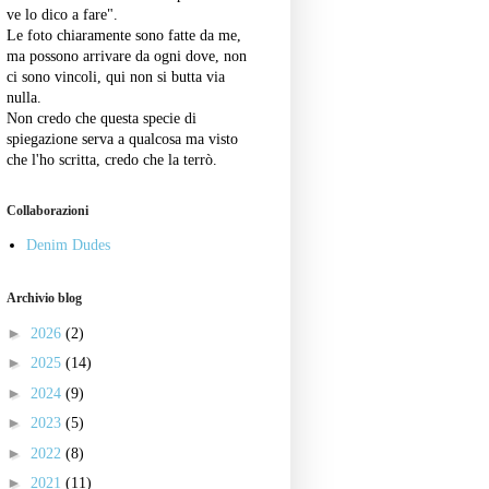
ve lo dico a fare".
Le foto chiaramente sono fatte da me,
ma possono arrivare da ogni dove, non
ci sono vincoli, qui non si butta via
nulla.
Non credo che questa specie di
spiegazione serva a qualcosa ma visto
che l'ho scritta, credo che la terrò.
Collaborazioni
Denim Dudes
Archivio blog
►
2026
(2)
►
2025
(14)
►
2024
(9)
►
2023
(5)
►
2022
(8)
►
2021
(11)