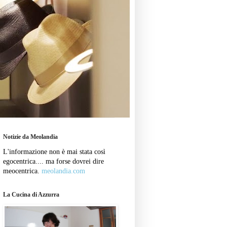
Notizie da Meolandia
L'informazione non è mai stata così
egocentrica.... ma forse dovrei dire
meocentrica.
meolandia.com
La Cucina di Azzurra