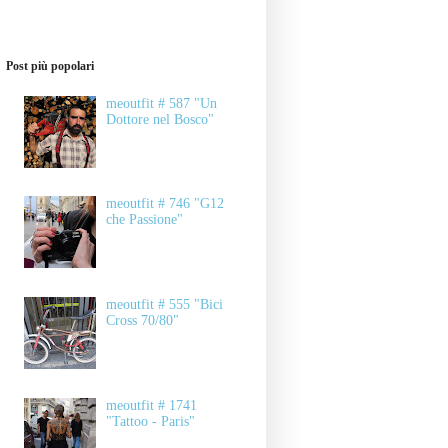
Post più popolari
meoutfit # 587 "Un
Dottore nel Bosco"
meoutfit # 746 "G12
che Passione"
meoutfit # 555 "Bici
Cross 70/80"
meoutfit # 1741
"Tattoo - Paris"