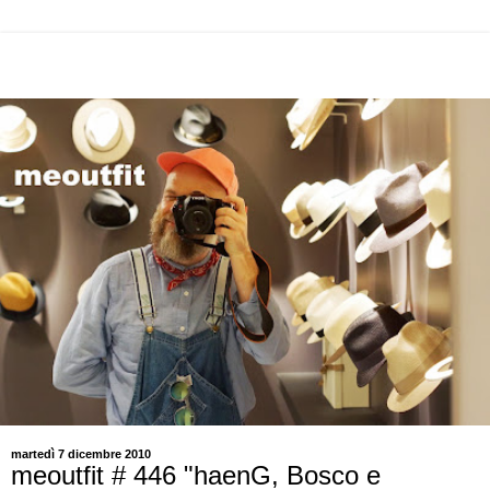
martedì 7 dicembre 2010
meoutfit # 446 "haenG, Bosco e