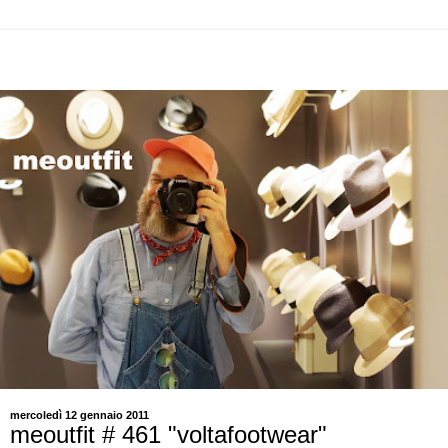
mercoledì 12 gennaio 2011
meoutfit # 461 "voltafootwear"