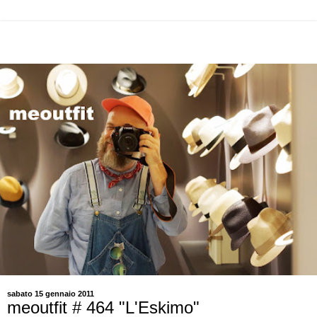
sabato 15 gennaio 2011
meoutfit # 464 "L'Eskimo"