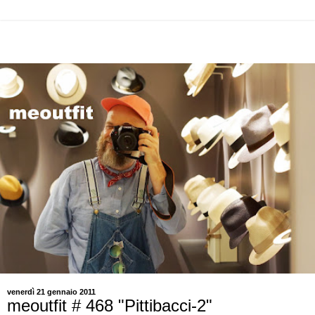
venerdì 21 gennaio 2011
meoutfit # 468 "Pittibacci-2"