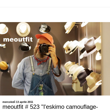
mercoledì 13 aprile 2011
meoutfit # 523 "l'eskimo camouflage-