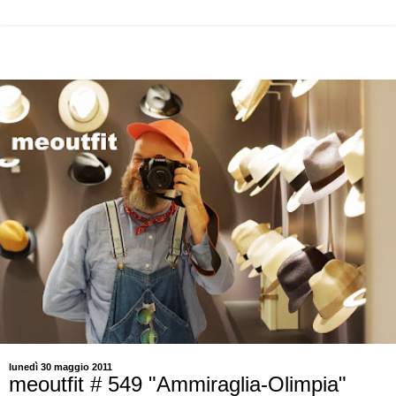
lunedì 30 maggio 2011
meoutfit # 549 "Ammiraglia-Olimpia"