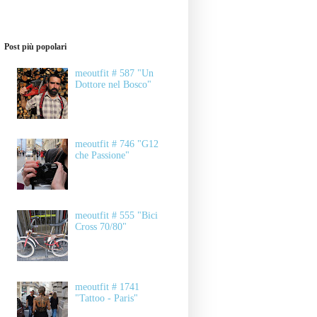
Post più popolari
meoutfit # 587 "Un
Dottore nel Bosco"
meoutfit # 746 "G12
che Passione"
meoutfit # 555 "Bici
Cross 70/80"
meoutfit # 1741
"Tattoo - Paris"