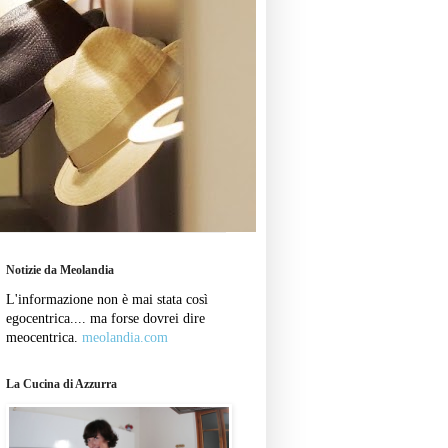
Notizie da Meolandia
L'informazione non è mai stata così
egocentrica.... ma forse dovrei dire
meocentrica.
meolandia.com
La Cucina di Azzurra