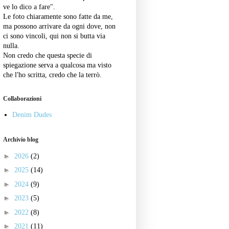
ve lo dico a fare".
Le foto chiaramente sono fatte da me,
ma possono arrivare da ogni dove, non
ci sono vincoli, qui non si butta via
nulla.
Non credo che questa specie di
spiegazione serva a qualcosa ma visto
che l'ho scritta, credo che la terrò.
Collaborazioni
Denim Dudes
Archivio blog
►
2026
(2)
►
2025
(14)
►
2024
(9)
►
2023
(5)
►
2022
(8)
►
2021
(11)