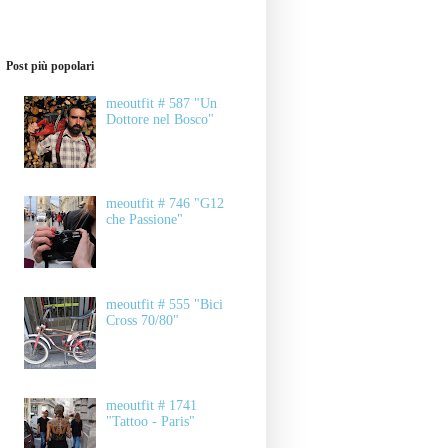
Post più popolari
meoutfit # 587 "Un
Dottore nel Bosco"
meoutfit # 746 "G12
che Passione"
meoutfit # 555 "Bici
Cross 70/80"
meoutfit # 1741
"Tattoo - Paris"