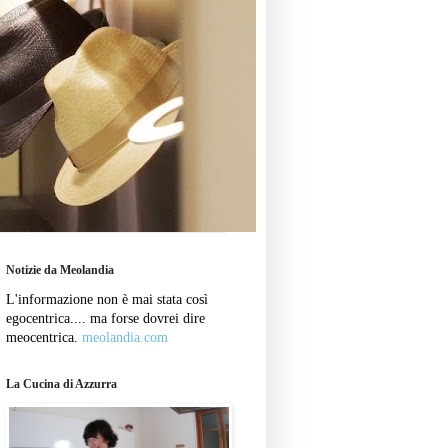
Notizie da Meolandia
L'informazione non è mai stata così
egocentrica.... ma forse dovrei dire
meocentrica.
meolandia.com
La Cucina di Azzurra