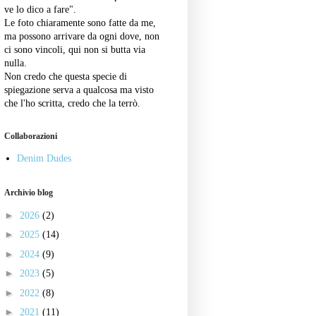
ve lo dico a fare".
Le foto chiaramente sono fatte da me,
ma possono arrivare da ogni dove, non
ci sono vincoli, qui non si butta via
nulla.
Non credo che questa specie di
spiegazione serva a qualcosa ma visto
che l'ho scritta, credo che la terrò.
Collaborazioni
Denim Dudes
Archivio blog
►
2026
(2)
►
2025
(14)
►
2024
(9)
►
2023
(5)
►
2022
(8)
►
2021
(11)