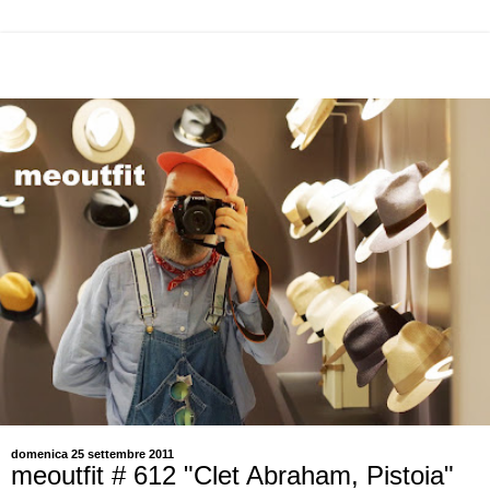
domenica 25 settembre 2011
meoutfit # 612 "Clet Abraham, Pistoia"