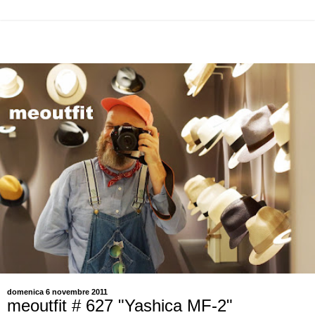
domenica 6 novembre 2011
meoutfit # 627 "Yashica MF-2"