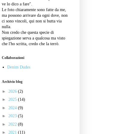
ve lo dico a fare".
Le foto chiaramente sono fatte da me,
ma possono arrivare da ogni dove, non
ci sono vincoli, qui non si butta via
nulla.
Non credo che questa specie di
spiegazione serva a qualcosa ma visto
che l'ho scritta, credo che la terrò.
Collaborazioni
Denim Dudes
Archivio blog
►
2026
(2)
►
2025
(14)
►
2024
(9)
►
2023
(5)
►
2022
(8)
►
2021
(11)