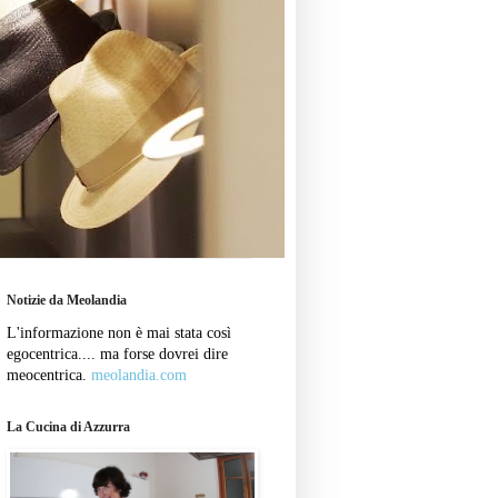
Notizie da Meolandia
L'informazione non è mai stata così
egocentrica.... ma forse dovrei dire
meocentrica.
meolandia.com
La Cucina di Azzurra