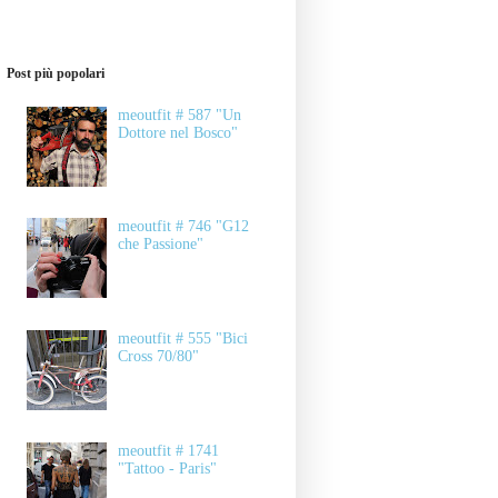
Post più popolari
meoutfit # 587 "Un
Dottore nel Bosco"
meoutfit # 746 "G12
che Passione"
meoutfit # 555 "Bici
Cross 70/80"
meoutfit # 1741
"Tattoo - Paris"