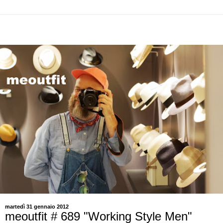
martedì 31 gennaio 2012
meoutfit # 689 "Working Style Men"