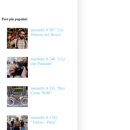
Post più popolari
meoutfit # 587 "Un
Dottore nel Bosco"
meoutfit # 746 "G12
che Passione"
meoutfit # 555 "Bici
Cross 70/80"
meoutfit # 1741
"Tattoo - Paris"