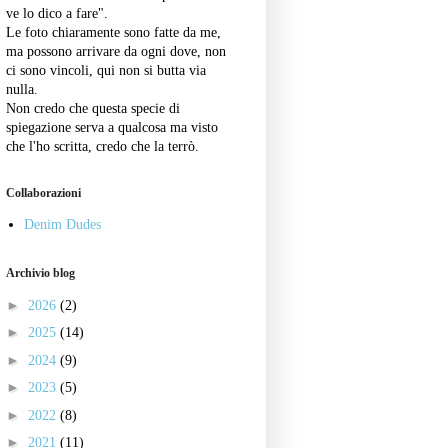
ve lo dico a fare".
Le foto chiaramente sono fatte da me,
ma possono arrivare da ogni dove, non
ci sono vincoli, qui non si butta via
nulla.
Non credo che questa specie di
spiegazione serva a qualcosa ma visto
che l'ho scritta, credo che la terrò.
Collaborazioni
Denim Dudes
Archivio blog
►
2026
(2)
►
2025
(14)
►
2024
(9)
►
2023
(5)
►
2022
(8)
►
2021
(11)