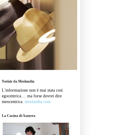
Notizie da Meolandia
L'informazione non è mai stata così
egocentrica.... ma forse dovrei dire
meocentrica.
meolandia.com
La Cucina di Azzurra