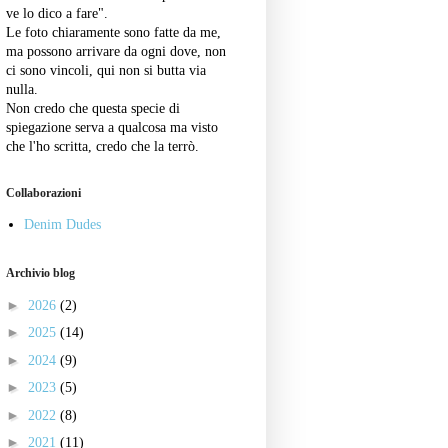
ve lo dico a fare".
Le foto chiaramente sono fatte da me,
ma possono arrivare da ogni dove, non
ci sono vincoli, qui non si butta via
nulla.
Non credo che questa specie di
spiegazione serva a qualcosa ma visto
che l'ho scritta, credo che la terrò.
Collaborazioni
Denim Dudes
Archivio blog
►
2026
(2)
►
2025
(14)
►
2024
(9)
►
2023
(5)
►
2022
(8)
►
2021
(11)