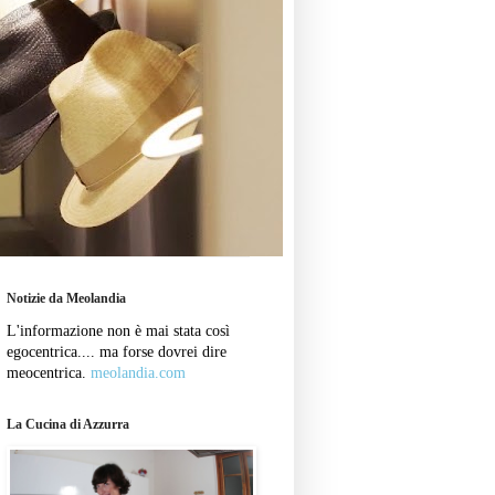
Notizie da Meolandia
L'informazione non è mai stata così
egocentrica.... ma forse dovrei dire
meocentrica.
meolandia.com
La Cucina di Azzurra