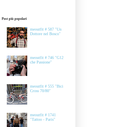
Post più popolari
meoutfit # 587 "Un
Dottore nel Bosco"
meoutfit # 746 "G12
che Passione"
meoutfit # 555 "Bici
Cross 70/80"
meoutfit # 1741
"Tattoo - Paris"