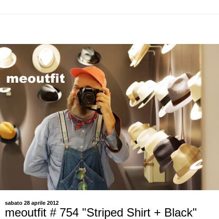
sabato 28 aprile 2012
meoutfit # 754 "Striped Shirt + Black"