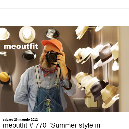
sabato 26 maggio 2012
meoutfit # 770 "Summer style in