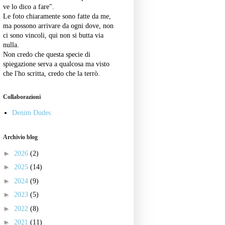
ve lo dico a fare".
Le foto chiaramente sono fatte da me,
ma possono arrivare da ogni dove, non
ci sono vincoli, qui non si butta via
nulla.
Non credo che questa specie di
spiegazione serva a qualcosa ma visto
che l'ho scritta, credo che la terrò.
Collaborazioni
Denim Dudes
Archivio blog
►
2026
(2)
►
2025
(14)
►
2024
(9)
►
2023
(5)
►
2022
(8)
►
2021
(11)