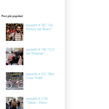
Post più popolari
meoutfit # 587 "Un
Dottore nel Bosco"
meoutfit # 746 "G12
che Passione"
meoutfit # 555 "Bici
Cross 70/80"
meoutfit # 1741
"Tattoo - Paris"