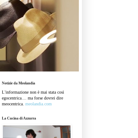
Notizie da Meolandia
L'informazione non è mai stata così
egocentrica.... ma forse dovrei dire
meocentrica.
meolandia.com
La Cucina di Azzurra