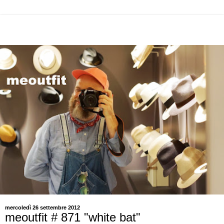
mercoledì 26 settembre 2012
meoutfit # 871 "white bat"