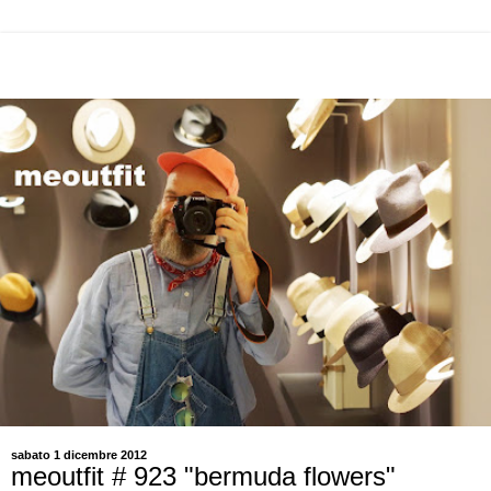
sabato 1 dicembre 2012
meoutfit # 923 "bermuda flowers"