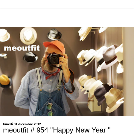
lunedì 31 dicembre 2012
meoutfit # 954 "Happy New Year "