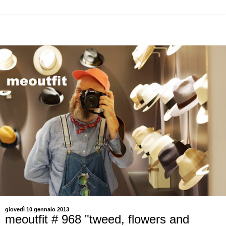
giovedì 10 gennaio 2013
meoutfit # 968 "tweed, flowers and