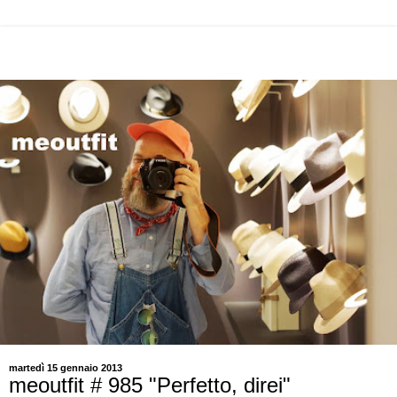
martedì 15 gennaio 2013
meoutfit # 985 "Perfetto, direi"