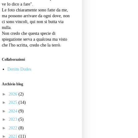
ve lo dico a fare".
Le foto chiaramente sono fatte da me,
ma possono arrivare da ogni dove, non
ci sono vincoli, qui non si butta via
nulla.
Non credo che questa specie di
spiegazione serva a qualcosa ma visto
che l'ho scritta, credo che la terrò.
Collaborazioni
Denim Dudes
Archivio blog
►
2026
(2)
►
2025
(14)
►
2024
(9)
►
2023
(5)
►
2022
(8)
►
2021
(11)