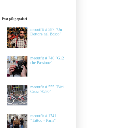
Post più popolari
meoutfit # 587 "Un
Dottore nel Bosco"
meoutfit # 746 "G12
che Passione"
meoutfit # 555 "Bici
Cross 70/80"
meoutfit # 1741
"Tattoo - Paris"