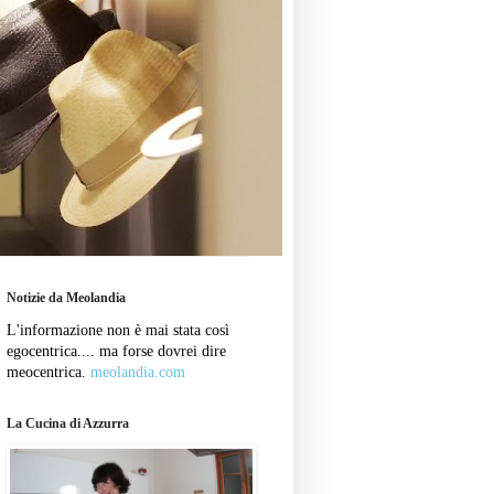
Notizie da Meolandia
L'informazione non è mai stata così
egocentrica.... ma forse dovrei dire
meocentrica.
meolandia.com
La Cucina di Azzurra