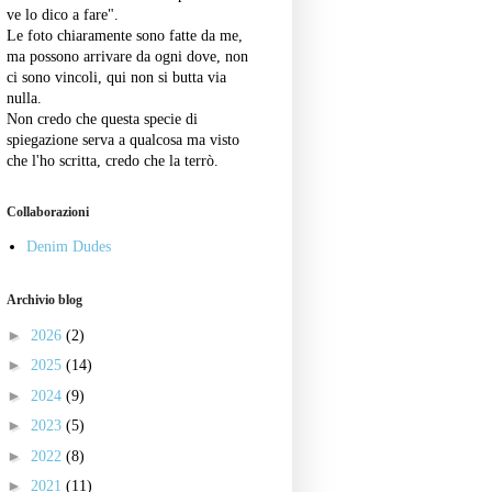
ve lo dico a fare".
Le foto chiaramente sono fatte da me,
ma possono arrivare da ogni dove, non
ci sono vincoli, qui non si butta via
nulla.
Non credo che questa specie di
spiegazione serva a qualcosa ma visto
che l'ho scritta, credo che la terrò.
Collaborazioni
Denim Dudes
Archivio blog
►
2026
(2)
►
2025
(14)
►
2024
(9)
►
2023
(5)
►
2022
(8)
►
2021
(11)