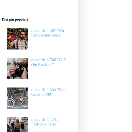
Post più popolari
meoutfit # 587 "Un
Dottore nel Bosco"
meoutfit # 746 "G12
che Passione"
meoutfit # 555 "Bici
Cross 70/80"
meoutfit # 1741
"Tattoo - Paris"