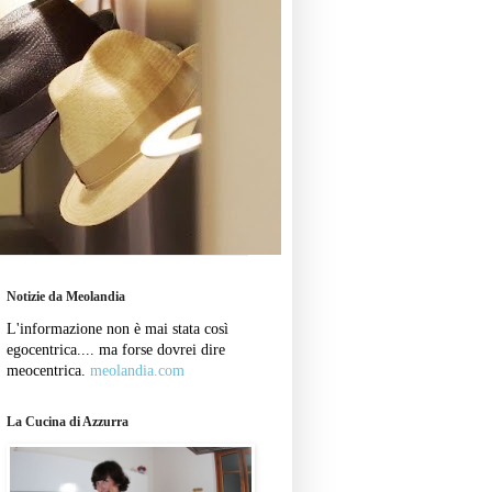
Notizie da Meolandia
L'informazione non è mai stata così
egocentrica.... ma forse dovrei dire
meocentrica.
meolandia.com
La Cucina di Azzurra