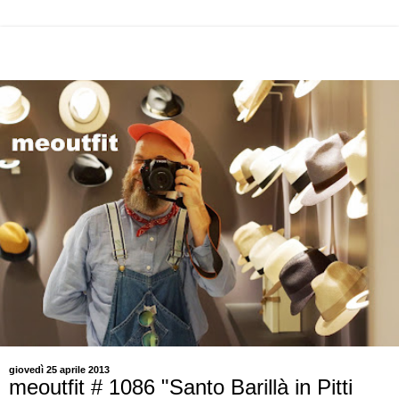
giovedì 25 aprile 2013
meoutfit # 1086 "Santo Barillà in Pitti